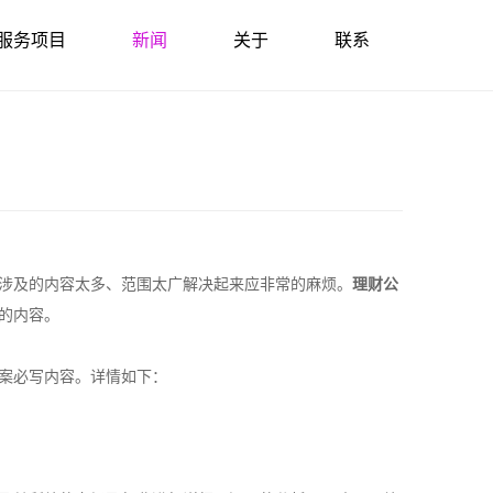
服务项目
新闻
关于
联系
涉及的内容太多、范围太广解决起来应非常的麻烦。
理
财
公
的内容。
案必写内容。详情如下：