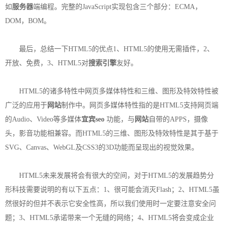
如
服务器
端编程。完整的JavaScript实现包含三个部分：ECMA，
DOM，BOM。
最后，总结一下HTML5的优点1、HTML5的使用无需插件，2、
开放、免费，3、HTML5对
搜索引擎
友好。
HTML5的诸多特性中网页多媒体特性和三维、图形及特效特性被
广泛的应用于
网站
制作中。网页多媒体特性指的是HTML5支持网页端
的Audio、Video等多媒体
宜宾seo
功能，与
网站
自带的APPS，摄像
头，影音功能相兼容。而HTML5的三维、图形及特效特性是其于基于
SVG、Canvas、WebGL及CSS3的3D功能而呈现出的视觉效果。
HTML5未来发展将会有很大的空间，对于HTML5的发展趋势分
形科技需要说明的有以下五点：1、很可能会消灭Flash；2、HTML5虽
然很好的但并不表示它安全性高，所以我们使用时一定要注意安全问
题；3、HTML5承诺带来一个无缝的网络；4、HTML5将会变成企业