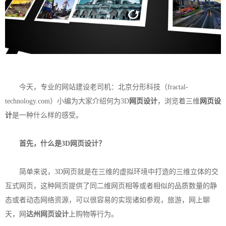
今天，专业的网站建设老司机：北京分形科技（
fractal-
technology.com
）小编为大家介绍何为3D
网页设计
，浏览着三维
网页设
计
是一种什么样的感受。
首先，什么是3D
网页设计
？
简单来说，3D网页就是在三维的虚拟环境中打造的三维立体的交
互式网页，这种网页提供了同二维网页相等或者相似的品质数量的静
态或者动态网络资源，可以很容易的实现诸如参观，旅游，网上聊
天，网
达州网页设计
上购物等行为。