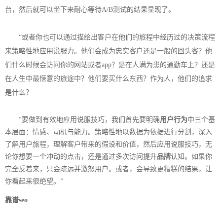
台，然后就可以坐下来耐心等待A/B测试的结果显现了。
“或者你也可以通过描绘出客户在他们的旅程中经历过的决策流程
来策略性地应用说服力。他们会成为忠实客户还是一般的回头客？他
们什么时候会访问你的网站或者app？是在人满为患的通勤车上？还是
在人生中最惬意的旅途中？他们要买什么东西？作为人，他们的追求
是什么？
“要做到有效地应用说服技巧，我们首先要明确
用户行为
中三个基
本层面：情感、动机与能力。策略性地以数据为依据进行分割，深入
了解用户旅程，理解客户带来的假设和价值，然后应用说服技巧，无
论你想要一个冲动的点击，还是通过多次访问提升
品牌
认知。如果你
完全反着来，只会疏远并激怒用户。或者，会导致更糟糕的结果，让
你看起来很绝望。”
靠谱seo