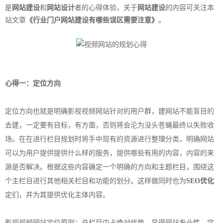
是
网站建设
和
网站设计
者的心得体验，关于
网站建设
的内容可关注本
站文章
《行业门户
网站建设
有哪些误区需要注意》
。
心得一：定位方向
定位方向也就是明确影视视频网站针对的用户群，建网站不能盲目的
去建，一定要有目标，有方面，否则将会沦为没头苍蝇最终以失败收
场。在在进行栏目规划时将手中现有的资源进行整理分类，明确网站
可以为用户提供提供什么样的服务，提供哪些有用的内容，内容的来
源是否解决。根据这些内容确定一个明确的方向和主题栏目，围绕这
个主栏目进行其他相关栏目和功能的划分。这样做同时也为
SEO优化
定们，并为其提供优化主体内容。
影视视频网站定位原则：总栏目中占绝对优势，显得网站专业性，突