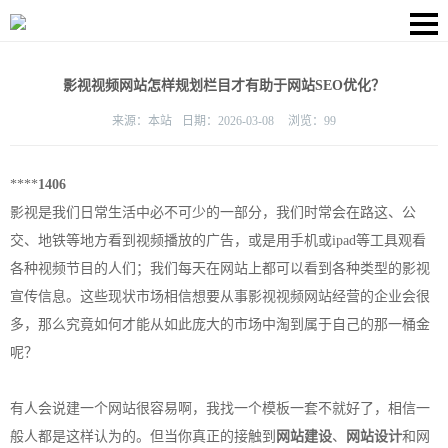
影视视频网站怎样规划栏目才有助于网站SEO优化？
来源：
本站
日期：
2026-03-08
浏览：
99
****
1406
影视是我们日常生活中必不可少的一部分，我们时常会在路这、公
交、地铁等地方看到视频播放的广告，或是用手机或ipad等工具观看
各种视频节目的人们；我们每天在网站上都可以看到各种类型的影视
宣传信息。这些现状市场相信想要从事影视视频网站经营的企业会很
多，那么究竟如何才能从如此庞大的市场中淘到属于自己的那一桶金
呢？
有人会说建一个网站很容易啊，我找一个模板一套不就好了，相信一
般人都是这样认为的。但当你真正的接触到
网站建设
、
网站设计
和网