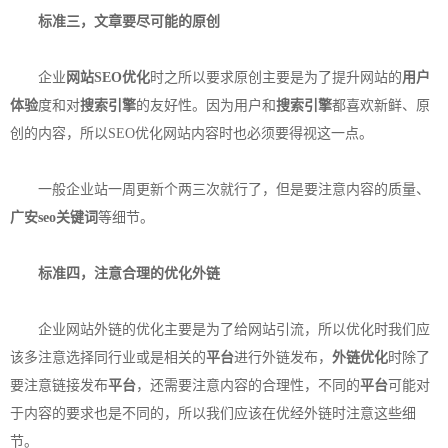
标准三，文章要尽可能的原创
企业
网站SEO优化
时之所以要求原创主要是为了提升网站的
用户
体验
度和对
搜索引擎
的友好性。因为用户和
搜索引擎
都喜欢新鲜、原
创的内容，所以SEO优化网站内容时也必须要得视这一点。
一般企业站一周更新个两三次就行了，但是要注意内容的质量、
广安seo
关键词
等细节。
标准四，注意合理的优化外链
企业网站外链的优化主要是为了给网站引流，所以优化时我们应
该多注意选择同行业或是相关的
平台
进行外链发布，
外链优化
时除了
要注意链接发布
平台
，还需要注意内容的合理性，不同的
平台
可能对
于内容的要求也是不同的，所以我们应该在优经外链时注意这些细
节。