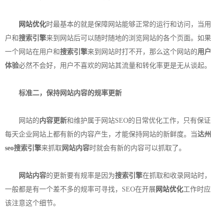
网站优化
时最基本的就是保障网站能够正常的运行和访问，当用
户和
搜索引擎
来到网站后可以随时随地的浏览网站的各个页面。如果
一个网站在用户和
搜索引擎
来到网站时打不开，那么这个网站的
用户
体验
必然不会好，用户不喜欢的网站其流量和转化率更是无从谈起。
标准二，保持
网站内容
的规率更新
网站的
内容更新
和维护属于网站SEO的日常优化工作，只有保证
每天企业网站上都有新的内容产生，才能保持网站的新鲜度。当
达州
seo
搜索引擎
来抓取
网站内容
时就会有新的内容可以抓取了。
网站内容
的更新要有规率是因为
搜索引擎
在抓取和收录网站时，
一般都是有一个差不多的规率可寻找，SEO在开展
网站优化
工作时应
该注意这个细节。