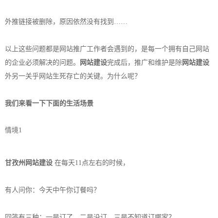
外推链接被删除，原因依然没有找到……
以上这些问题都是网站推广工作者会遇到的，是每一个拥有自己网站
的企业必须解决的问题。
网站建设
完成后，推广和维护是除
网站建设
外另一关乎网站生死存亡的关键。为什么呢？
我们来看一下下面的生活场景
情境1
甘孜州网站建设
在每天11点左右的时候，
有人问你：今天中午你订餐吗？
回答有三种：一是订了，二是没订，三是不知道订哪家？