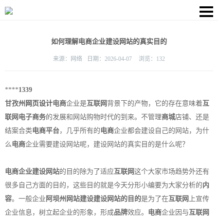
如何理解电商企业建设网站的真实目的
来源：
网络
日期：
2026-04-07
浏览：
132
****
1339
甘孜州
网页设计
电商
企业是
互联网
背景下的产物，它的存在意味着
互
联网
电子商务
的发展和网站购物时代的到来。不管理
商城
店铺、还是
结案合类
电商
平台
，几乎所有的
电商
企业都会建设自己的网站，为什
么
电商
企业需要建设网站呢，建设网站的真实目的是什么呢？
电商
企业建设网站
的目的除为了适应
互联网
这个大家市场趋势外还有
很多自己方面的目的，这些目的就是今天分形小编要为大家分析的
内
容
。一般企业
阿坝州网站建设
建设网站的目的
是为了在
互联网
上宣传
企业信息，树立起企业的形象，形成
品牌
效应。
电商
企业因与
互联网