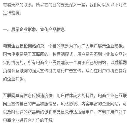
有着天然的联系，所以它的目的要更深入一些，我们可以从以下几点
进行理解。
一、展示
企业形象
、宣传产品信息
电商
企业建设网站
的第一个目的就是为了向广大用户展示
企业形象
，
因为
电商
是基于
互联网
的一种营销模式，用户是看不到企业和商品的
实际情况的，所有
电商
企业需要建设一个属于自己的网站，以
成都
网
页设计
互联网
的强大宣传能力进行广告宣传，从而在用户中树立良好
的企业开象。
互联网
具有信息传播速度快、用户群体庞大的特性，
电商
企业在
互联
网
上宣传自己的产品和服信息。风格协调、
内容
丰富的企业网站，可
以及时快速的将最新的促销商品信息传达达给用户，有利于用户对于
电商
企业进行合方位的了解。