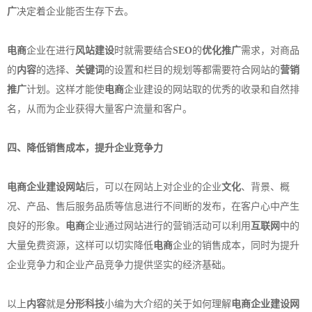
广
决定着企业能否生存下去。
电商
企业在进行
风站建设
时就需要结合
SEO
的
优化推广
需求，对商品
的
内容
的选择、
关键词
的设置和栏目的规划等都需要符合网站的
营销
推广
计划。这样才能使
电商
企业建设的网站取的优秀的收录和自然排
名，从而为企业获得大量客户流量和客户。
四、降低销售成本，提升企业竞争力
电商
企业建设网站
后，可以在网站上对企业的企业
文化
、背景、概
况、产品、售后服务品质等信息进行不间断的发布，在客户心中产生
良好的形象。
电商
企业通过网站进行的营销活动可以利用
互联网
中的
大量免费资源，这样可以切实降低
电商
企业的销售成本，同时为提升
企业竞争力和企业产品竞争力提供坚实的经济基础。
以上
内容
就是
分形科技
小编为大介绍的关于如何理解
电商
企业建设网