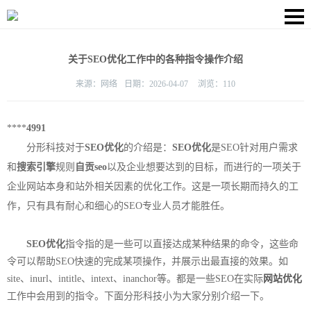
关于SEO优化工作中的各种指令操作介绍
来源：
网络
日期：
2026-04-07
浏览：
110
****
4991
分形科技对于
SEO优化
的介绍是：
SEO优化
是SEO针对用户需求
和
搜索引擎
规则
自贡seo
以及企业想要达到的目标，而进行的一项关于
企业网站本身和站外相关因素的优化工作。这是一项长期而持久的工
作，只有具有耐心和细心的SEO专业人员才能胜任。
SEO优化
指令指的是一些可以直接达成某种结果的命令，这些命
令可以帮助SEO快速的完成某项操作，并展示出最直接的效果。如
site、inurl、intitle、intext、inanchor等。都是一些SEO在实际
网站优化
工作中会用到的指令。下面分形科技小为大家分别介绍一下。