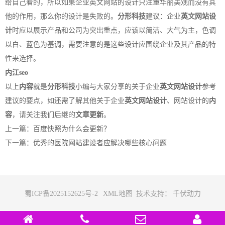
给自己看的，所以如果企业英文网站的设计只注重华丽美观而没有其
他的作用，那么你的设计是失败的。
分形科技
建议：企业
英文网站设
计
时应以展示产品和公司为突出重点，应该以简洁、大气为主，色调
以白、蓝色为基调，需要注意的是这些设计应围绕企业及其产品的特
性来选择。
内江seo
以上
内容
就是
分形科技
小编与大家分享的关于企业
英文网站设计
参考
建议的要点，如还需了解其他关于企业
英文网站设计
、网站设计的
内
容
，请关注我们后继的
文章更新
。
上一篇：
百度快照为什么会更新？
下一篇：
优秀的医院网站建设者应解决哪些核心问题
蜀ICP备2025152625号-2
XML地图
技术支持：
千伏动力