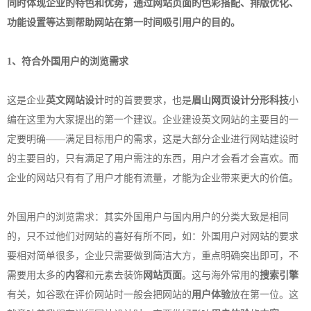
同时体现企业的特色和优势，通过
网站页面
的
色彩搭配
、排版
优化
、
功能设置等达到帮助网站在第一时间吸引用户的目的。
1、符合外国用户的浏览需求
这是企业
英文网站设计
时的首要要求，也是
眉山
网页设计
分形科技
小
编在这里为大家提出的第一个建议。企业建设英文网站的主要目的一
定要明确——满足目标用户的需求，这是大部分企业进行网站建设时
的主要目的，只有满足了用户需注的东西，用户才会看才会喜欢。而
企业的网站只有有了用户才能有流量，才能为企业带来更大的价值。
外国用户的浏览需求：其实外国用户与国内用户的分类大致是相同
的，只不过他们对网站的喜好有所不同，如：外国用户对网站的要求
要相对简单很多，企业只需要做到简洁大方，重点明确突出即可，不
需要用太多的
内容
和元素去装饰
网站页面
。这与海外常用的
搜索引擎
有关，如谷歌在评价网站时一般会把网站的
用户体验
放在第一位。这