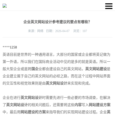
企业英文网站设计参考建议的要点有哪些？
来源：
网络
日期：
2026-04-07
浏览：
107
****
1258
英语目前是世界的一种通用语言，大部分的国家或企业都将英记做为
第一外语，所以我们在国际商业活动中见的是多的就是英语。所以一
般大型企业或是跨
国企
业都会建设自己的英文网站，
英文网站建设
是
企业建立属于自己的英文网站的必经之路，而在这个过程中网站界面
的交互性和视觉效果则是由
英文
网站设计
来实现和完成。
企业在进行
英文网站设计
时需要先进行一些必要的市场调查，在解决
了
英文网站设计
的相关问题后，还需要将这些
内容
写入
网站建设方案
中，最后用
网站建设的方案
来指导我们的实现网站建设过程。企业
英