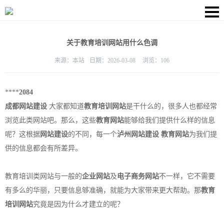
关于教育培训网站用什么色调
来源：
本站
日期：
2026-03-08
浏览：
106
****
2084
成都网站建设
大家都知道
教育培训网站
是干什么的，很多人也都经常
浏览此类网站吧。那么，这些
教育网站
能够给我们提供什么样的信息
呢？这根据
网站建设
的不同，每一个
泸州网站建设
教育网站
为我们提
供的信息都会有所差异。
教育培训类网站与一般的
企业网站
及
电子商务网站
不一样，它不需要
有多么的华丽，只要信息够准确，就能为大家带来更大帮助。那
教育
培训网站
究竟是因为什么才建立的呢？