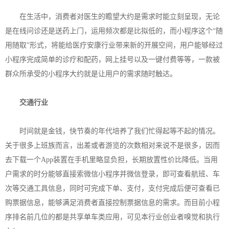
在生活中，消费者对医生的瞻望大约是需求时能立刻呈现，无论
是在线问诊还是送药上门，运用频次都是比拟低的，而小程序这个“随
用随取”形式，将能给医疗安康行业带来新的开展空间，用户能够经过
小程序完成简单的诊疗和配药，网上挂号以及一键付费等等，一款被
群众所承受的小程序大约就是让用户的需求随时触达。
交通行业
时间就是金钱，快节奏的年代培养了我们忙得起等不起的情况。
关于很多上班族而言，出差或者游览的次数相对来说不是很多，因而
去下载一个App装置在手机里略显负担，长期放置性价比降低。当用
户需求的时分能够直接索微信小程序并微信登录，即可查看航班、车
次等交通工具信息，同时可完成下单、支付，支付完成后便可查看已
购票据信息，能够满足消费者直接控制票据信息的需求。而目前小程
序排名前几位的都是共享单车类应用，可见本行业创业者嗅觉和执行