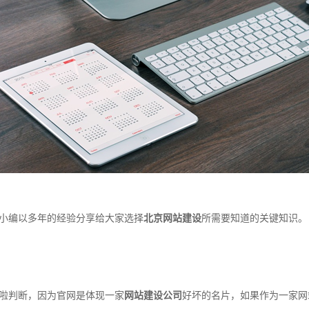
小编以多年的经验分享给大家选择
北京网站建设
所需要知道的关键知识。
啦判断，因为官网是体现一家
网站建设公司
好坏的名片，如果作为一家网