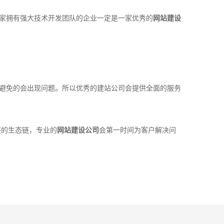
家拥有强大技术开发团队的企业一定是一家优秀的
网站建设
避免的会出现问题。所以优秀的建站公司会提供全面的服务
整的生态链，专业的
网站建设公司
会第一时间为客户解决问