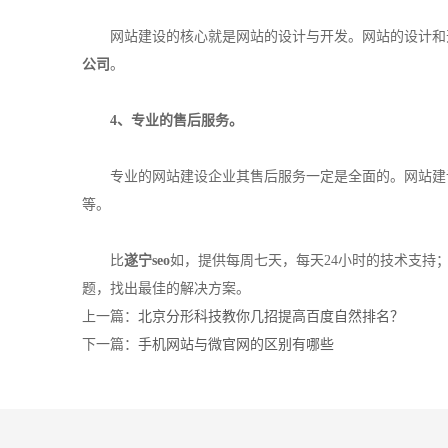
网站建设的核心就是网站的设计与开发。网站的设计和开
公司
。
4、专业的售后服务。
专业的网站建设企业其售后服务一定是全面的。网站建设
等。
比
遂宁seo
如，提供每周七天，每天24小时的技术支持
题，找出最佳的解决方案。
上一篇：
北京分形科技教你几招提高百度自然排名？
下一篇：
手机网站与微官网的区别有哪些