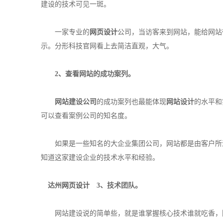
建设的技术可见一斑。
一家专业的
网页设计
公司，当访客来到网站，能给网站
示。分形科技官网看上去简洁直观，大气。
2、查看网站的成功案列。
网站建设公司
的成功案列也最能体现
网站设计
的水平和
可以查看案例公司的知名度。
如果是一些知名的大企业集团公司，网站都是由客户所
知道这家建设企业的技术水平和经验。
达州
网页设计
3、技术团队。
网站建设说的简单些，就是谁掌握核心技术谁就吃香，