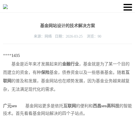
基金网站设计的技术解决方案
来源：
网络
日期：
2026-03-25
浏览：
90
****
1435
基金是近年来才发展起来的
金融行业
，基金就是为了某一个目的
而建立的资金，有种
保险
基金，债券资金以及一些慈善基金。随着
互
联网
的普及和发展，基金网站也在顺势发展，因为基金业务越来越复
杂，无法满足现代化的需求。
广元seo
基金网站更多是依托
互联网
的便利和
西昌seo
高科技
的智能
技术。首先看看基金网站解决的四个子站点。