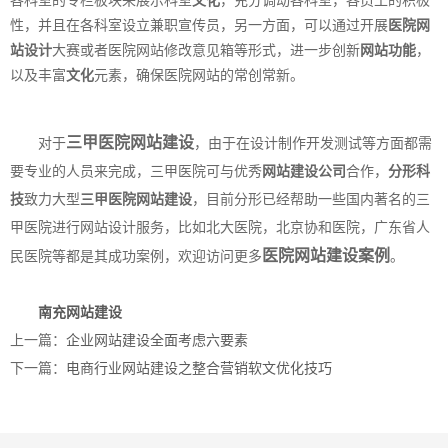
各科室的专栏板块来展示科室
文化
，充分调动各科室，各员工的积极
性，并且在各科室设立兼职宣传员，另一方面，可以通过开展
医院网
站设计
大赛或者医院网站修改意见箱等形式，进一步创新
网站功能
，
以及丰富
文化
元素，确保医院网站的常创常新。
三甲医院网站建设
对于
，由于在设计制作开发测试等方面都需
要专业的人员来完成，三甲医院可与优秀
网站建设公司
合作，
分形科
技
致力大型
三甲医院网站建设
，目前分形已经帮助一些国内著名的三
甲医院进行网站设计服务，比如北大医院，北京协和医院，广东省人
医院网站建设案例
民医院等都是其成功案例，欢迎访问更多
。
南充网站建设
上一篇：
企业网站建设全面考虑六要素
下一篇：
电商行业网站建设之整合营销软文优化技巧