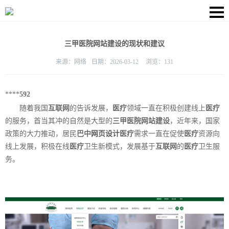
三甲医院网站建设的现状和建议
来源：
网络
日期：
2026-03-12
浏览：
131
****
592
随着我国
互联网
的告诉发展，
医疗
领域一直在积极创建线上
医疗
的服务，首当其冲的自然是大型的
三甲医院网站建设
，近年来，国家
政策的大力推动，居民
巴中
网页设计
医疗
需求一直在促使
医疗
资源向
线上发展，积极在线
医疗
卫生新模式，发展基于
互联网
的
医疗
卫生服
务。