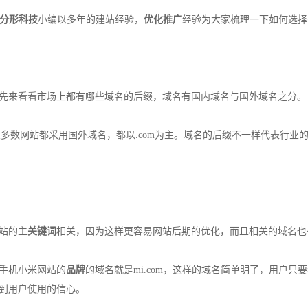
分形科技
小编以多年的建站经验，
优化推广
经验为大家梳理一下如何选择
来看看市场上都有哪些域名的后缀，域名有国内域名与国外域名之分。
在大多数网站都采用国外域名，都以.com为主。域名的后缀不一样代表行业
站的主
关键词
相关，因为这样更容易网站后期的优化，而且相关的域名也
手机小米网站的
品牌
的域名就是mi.com，这样的域名简单明了，用户
到用户使用的信心。