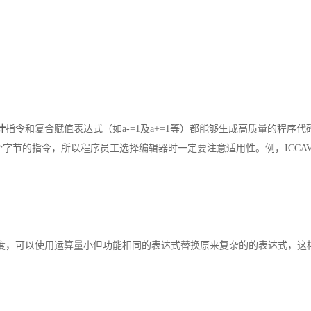
计
指令和复合赋值表达式（如a-=1及a+=1等）都能够生成高质量的程序代
到三个字节的指令，所以程序员工选择编辑器时一定要注意适用性。例，ICCAV
度，可以使用运算量小但功能相同的表达式替换原来复杂的的表达式，这