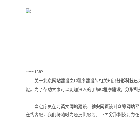
****
1582
关于
北京网站建设
之
C程序建设
的相关知识
分形科技
已
能。为了帮助大家可以更加深入的了解
C程序建设
，
分形科
当程序员在为
英文网站建设
、
雅安
网页设计
众筹网站平
在线客服，我们将随时为您提供服务。下面
分形科技
要为在