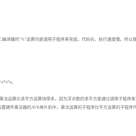
译器的“%”运算均是调用子程序来完成，代码长、执行速度慢。所以我
a*a*a。
运算比求平方运算快得多，因为浮点数的求平方是通过调用子程序来实现的，
内置硬件乘法器的AVR单片机中，乘法运算的子程序比平方运算的子程序