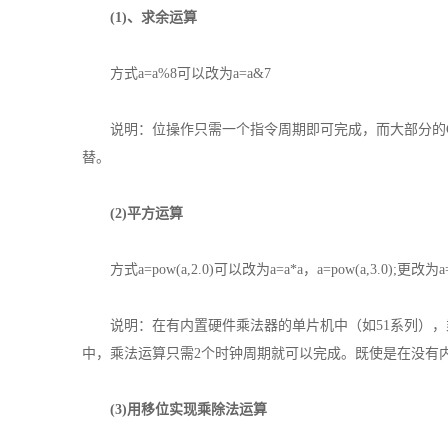
(1)、求余运算
方式a=a%8可以改为a=a&7
说明：位操作只需一个指令周期即可完成，而大部分的C编
替。
(2)平方运算
方式a=pow(a,2.0)可以改为a=a*a，a=pow(a,3.0);更改为a=
说明：在有内置硬件乘法器的单片机中（如51系列），乘法
中，乘法运算只需2个时钟周期就可以完成。既使是在没有
(3)用移位实现乘除法运算