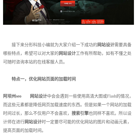
接下来分形科技小编就为大家介绍一下成功的
网站设计
需要具备
哪些特点，希望可以对大家的
网站设计
工作有所帮助，如有不懂之处
可随时咨询本站的在线客服人员。
特点一，优化网站页面的加载时间
阿坝州seo
网站设计
中会会遇到一些使用高清大图或Flash的情况，
而这些元素都是降低网页加载速度的东西。但是如果一个网站的加载
时间过长，那么不仅用户不会喜欢，
搜索引擎
也同样不喜欢。所以设
计师在进行
网站设计
时一定要尽可能的优化网站的图片和动画元素，
提高页面的加载时间。