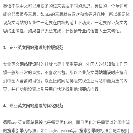
英语不像中文可以用很多的语来表达不同的意思，英语的一个单词可
能会代表很多意思，如like的意思就有喜欢和像等好几种。所以想要体
现英文网站的专业性一定要在内容规范上下功夫，一定要保证英文内
容的正确性，如果自己无法完成，建议请专业的语言人士来帮忙。
3、专业英文
网站建设
的排版规范
专业英文
网站建设
时的排版也是非常重要的，外国人的认知和工作习
惯一般都非常的直接，不喜欢含蓄。所以企业英文
网站建设
时应摒弃
到中国人含蓄的习惯，以直接的网站排版突现企业网站中最为重的内
容，并在功能设置上引导用户快速找到他想要的内容。
4、专业英文
网站建设
的优化规范
德阳seo
英文
网站建设
也是需要优化的，而且优化时是需要以外国主流
的
搜索引擎
为标准，如Google、yahoo等。
搜索引擎
的标准会随着规则